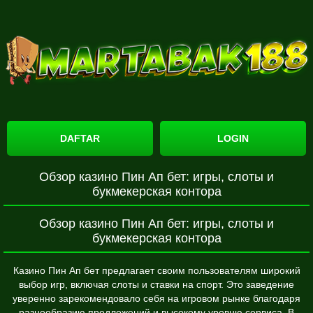
DAFTAR
LOGIN
Обзор казино Пин Ап бет: игры, слоты и
букмекерская контора
Обзор казино Пин Ап бет: игры, слоты и
букмекерская контора
Казино Пин Ап бет предлагает своим пользователям широкий
выбор игр, включая слоты и ставки на спорт. Это заведение
уверенно зарекомендовало себя на игровом рынке благодаря
разнообразию предложений и высокому уровню сервиса. В