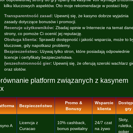
kilku kluczowych aspektów. Oto moje rekomendacje w postaci listy:
Transparentność zasad:
Upewnij się, że kasyno dobrze wyjaśnia
zasady dotyczące bonusów i promocji.
Recenzje użytkowników:
Zbadaj opinie w Internecie na temat dane
strony, co pomoże Ci ocenić jej reputację.
Obsługa klienta:
Sprawdź dostępność i jakość wsparcia, może to b
kluczowe, gdy napotkasz problemy.
Bezpieczeństwo:
Używaj tylko stron, które posiadają odpowiednie
licencje i certyfikaty bezpieczeństwa.
{wszechstronność gier:
Upewnij się, że oferują szeroki wachlarz gi
oraz slotów.
równanie platform związanych z kasynem
x
Promo &
Wsparcie
Dostę
atforma
Bezpieczeństwo
Bonusy
klienta
gry
Sloty,
Licencja z
10% cashback,
24/7 czat
syno A
ruletka,
Curacao
bonus powitalny
na żywo
poker