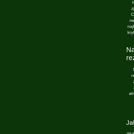
h
z
C
ne
naj
kry
Na
re
r
at
Ja
Wyb