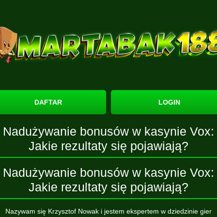
DAFTAR
LOGIN
Nadużywanie bonusów w kasynie Vox:
Jakie rezultaty się pojawiają?
Nadużywanie bonusów w kasynie Vox:
Jakie rezultaty się pojawiają?
Nazywam się Krzysztof Nowak i jestem ekspertem w dziedzinie gier