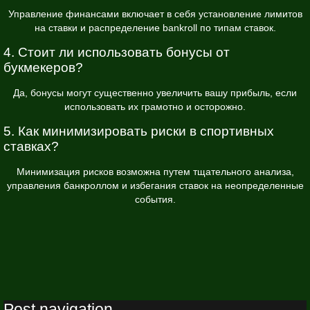
Управление финансами включает в себя установление лимитов
на ставки и распределение bankroll по типам ставок.
4. Стоит ли использовать бонусы от
букмекеров?
Да, бонусы могут существенно увеличить вашу прибыль, если
использовать их грамотно и осторожно.
5. Как минимизировать риски в спортивных
ставках?
Минимизация рисков возможна путем тщательного анализа,
управления банкроллом и избегания ставок на неопределенные
события.
Post navigation