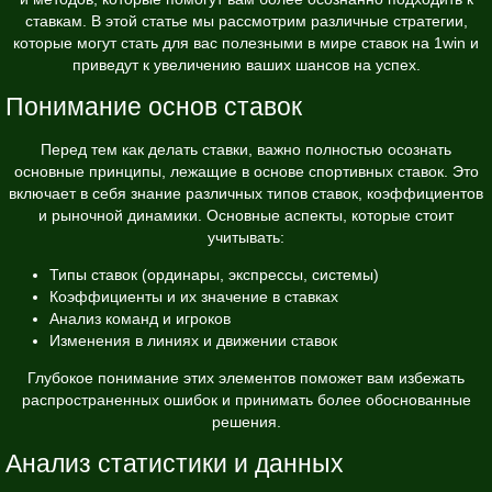
ставкам. В этой статье мы рассмотрим различные стратегии,
которые могут стать для вас полезными в мире ставок на 1win и
приведут к увеличению ваших шансов на успех.
Понимание основ ставок
Перед тем как делать ставки, важно полностью осознать
основные принципы, лежащие в основе спортивных ставок. Это
включает в себя знание различных типов ставок, коэффициентов
и рыночной динамики. Основные аспекты, которые стоит
учитывать:
Типы ставок (ординары, экспрессы, системы)
Коэффициенты и их значение в ставках
Анализ команд и игроков
Изменения в линиях и движении ставок
Глубокое понимание этих элементов поможет вам избежать
распространенных ошибок и принимать более обоснованные
решения.
Анализ статистики и данных