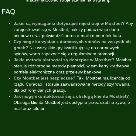
FAQ
Jakie są wymagania dotyczące rejestracji w Mostbet?
Aby
zarejestrować się w Mostbet, należy podać swoje dane
osobowe oraz potwierdzić adres e-mail i numer telefonu.
Czy mogę korzystać z darmowych spinów na wszystkich
grach?
Nie wszystkie gry kwalifikują się do darmowych
spinów; warto zapoznać się z regulaminem promocji.
Jakie metody płatności są dostępne w Mostbet?
Mostbet
oferuje różnorodne metody płatności, w tym karty kredytowe,
portfele elektroniczne oraz przelewy bankowe.
Czy Mostbet jest bezpieczne?
Tak, Mostbet ma licencję od
rządu Curacao i stosuje zaawansowane metody szyfrowania
dla ochrony danych graczy.
Jak mogę skontaktować się z obsługą klienta Mostbet?
Obsługa klienta Mostbet jest dostępna przez czat na żywo, e-
mail oraz telefon.