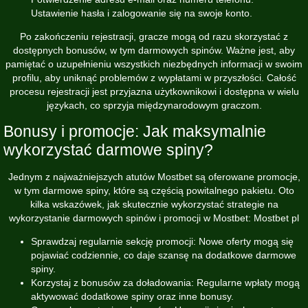
Ustawienie hasła i zalogowanie się na swoje konto.
Po zakończeniu rejestracji, gracze mogą od razu skorzystać z
dostępnych bonusów, w tym darmowych spinów. Ważne jest, aby
pamiętać o uzupełnieniu wszystkich niezbędnych informacji w swoim
profilu, aby uniknąć problemów z wypłatami w przyszłości. Całość
procesu rejestracji jest przyjazna użytkownikowi i dostępna w wielu
językach, co sprzyja międzynarodowym graczom.
Bonusy i promocje: Jak maksymalnie
wykorzystać darmowe spiny?
Jednym z najważniejszych atutów Mostbet są oferowane promocje,
w tym darmowe spiny, które są częścią powitalnego pakietu. Oto
kilka wskazówek, jak skutecznie wykorzystać strategie na
wykorzystanie darmowych spinów i promocji w Mostbet:
Mostbet pl
Sprawdzaj regularnie sekcję promocji: Nowe oferty mogą się
pojawiać codziennie, co daje szansę na dodatkowe darmowe
spiny.
Korzystaj z bonusów za doładowania: Regularne wpłaty mogą
aktywować dodatkowe spiny oraz inne bonusy.