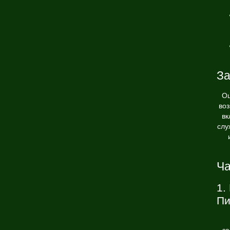
За
Ош
воз
вк
слу
Ча
1.
Пи