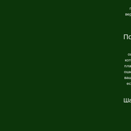
ве
По
о
ко
пла
оши
ваш
ес
Ша