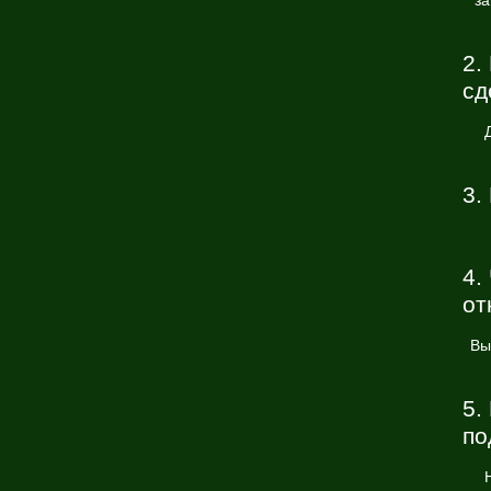
за
2.
сд
3.
4.
от
Вы
5.
по