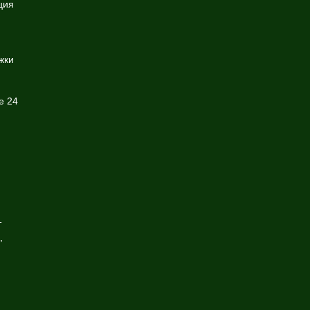
ция
жки
е 24
т
,