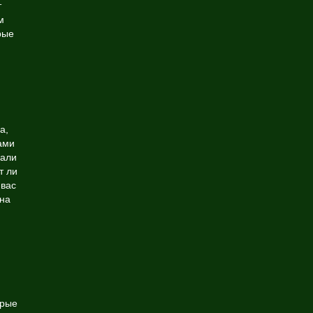
т
м
рые
а,
ами
лали
т ли
 вас
 на
орые