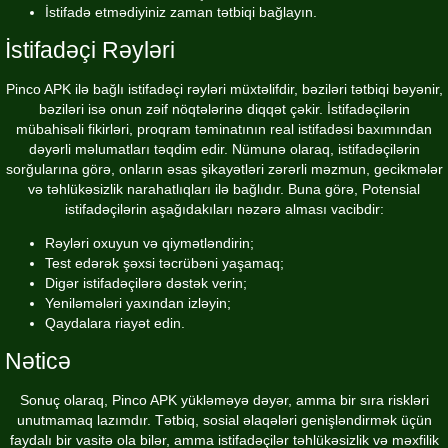
İstifadə etmədiyiniz zaman tətbiqi bağlayın.
İstifadəçi Rəyləri
Pinco APK ilə bağlı istifadəçi rəyləri müxtəlifdir, bəziləri tətbiqi bəyənir,
bəziləri isə onun zəif nöqtələrinə diqqət çəkir. İstifadəçilərin
mübahisəli fikirləri, proqram təminatının real istifadəsi baxımından
dəyərli məlumatları təqdim edir. Nümunə olaraq, istifadəçilərin
sorğularına görə, onların əsas şikayətləri zərərli məzmun, gecikmələr
və təhlükəsizlik narahatlıqları ilə bağlıdır. Buna görə, Potensial
istifadəçilərin aşağıdakıları nəzərə alması vacibdir:
Rəyləri oxuyun və qiymətləndirin;
Test edərək şəxsi təcrübəni yaşamaq;
Digər istifadəçilərə dəstək verin;
Yeniləmələri yaxından izləyin;
Qaydalara riayət edin.
Nəticə
Sonuç olaraq, Pinco APK yükləməyə dəyər, amma bir sıra riskləri
unutmamaq lazımdır. Tətbiq, sosial əlaqələri genişləndirmək üçün
faydalı bir vasitə ola bilər, amma istifadəçilər təhlükəsizlik və məxfilik