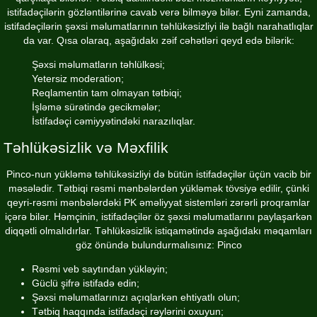
istifadəçilərin gözləntilərinə cavab verə bilməyə bilər. Eyni zamanda,
istifadəçilərin şəxsi məlumatlarının təhlükəsizliyi ilə bağlı narahatlıqlar
da var. Qısa olaraq, aşağıdakı zəif cəhətləri qeyd edə bilərik:
Şəxsi məlumatların təhlülkəsi;
Yetersiz moderation;
Reqlamentin tam olmayan tətbiqi;
İşləmə sürətində gecikmələr;
İstifadəçi cəmiyyətindəki narazılıqlar.
Təhlükəsizlik və Məxfilik
Pinco-nun yükləmə təhlükəsizliyi də bütün istifadəçilər üçün vacib bir
məsələdir. Tətbiqi rəsmi mənbələrdən yükləmək tövsiyə edilir, çünki
qeyri-rəsmi mənbələrdəki PK əməliyyat sistemləri zərərli proqramlar
içərə bilər. Həmçinin, istifadəçilər öz şəxsi məlumatlarını paylaşarkən
diqqətli olmalıdırlar. Təhlükəsizlik istiqamətində aşağıdakı məqamları
göz önündə bulundurmalısınız:
Pinco
Rəsmi veb saytından yükləyin;
Güclü şifrə istifadə edin;
Şəxsi məlumatlarınızı açıqlarkən ehtiyatlı olun;
Tətbiq haqqında istifadəçi rəylərini oxuyun;