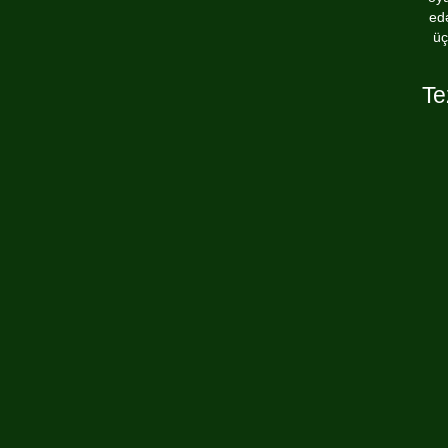
edə
üç
Te