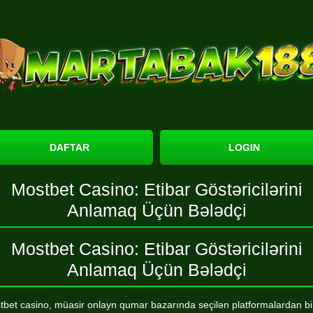
DAFTAR
LOGIN
Mostbet Casino: Etibar Göstəricilərini
Anlamaq Üçün Bələdçi
Mostbet Casino: Etibar Göstəricilərini
Anlamaq Üçün Bələdçi
bet casino, müasir onlayn qumar bazarında seçilən platformalardan bir