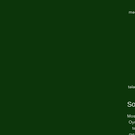
məm
tələ
S
Most
Oyu
t
oy