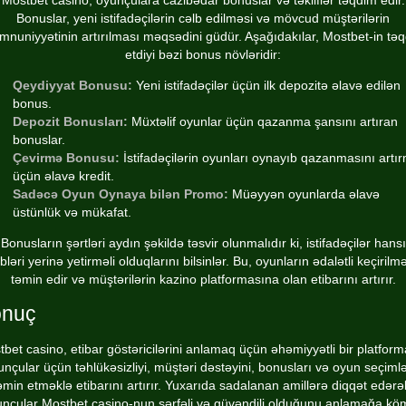
Mostbet casino, oyunçulara cazibədar bonuslar və təkliflər təqdim edir.
Bonuslar, yeni istifadəçilərin cəlb edilməsi və mövcud müştərilərin
nuniyyətinin artırılması məqsədini güdür. Aşağıdakılar, Mostbet-in tə
etdiyi bəzi bonus növləridir:
Qeydiyyat Bonusu:
Yeni istifadəçilər üçün ilk depozitə əlavə edilən
bonus.
Depozit Bonusları:
Müxtəlif oyunlar üçün qazanma şansını artıran
bonuslar.
Çevirmə Bonusu:
İstifadəçilərin oyunları oynayıb qazanmasını artı
üçün əlavə kredit.
Sadəcə Oyun Oynaya bilən Promo:
Müəyyən oyunlarda əlavə
üstünlük və mükafat.
Bonusların şərtləri aydın şəkildə təsvir olunmalıdır ki, istifadəçilər hansı
bləri yerinə yetirməli olduqlarını bilsinlər. Bu, oyunların ədalətli keçirilm
təmin edir və müştərilərin kazino platformasına olan etibarını artırır.
onuç
bet casino, etibar göstəricilərini anlamaq üçün əhəmiyyətli bir platform
nçular üçün təhlükəsizliyi, müştəri dəstəyini, bonusları və oyun seçimlə
əmin etməklə etibarını artırır. Yuxarıda sadalanan amillərə diqqət edərə
unçular Mostbet casino-nun sərfəli və güvəndili olduğunu anlamağa kö