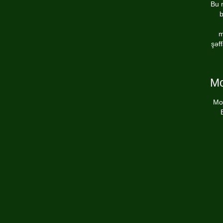
Bu 
b
m
şəff
Mo
Mos