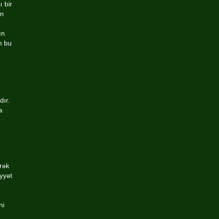
 bir
ün
ın
in bu
dır.
a
rək
yyət
ni