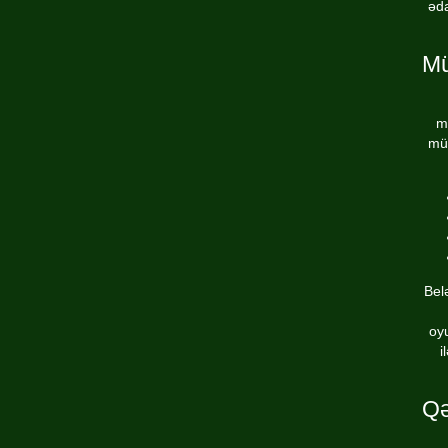
əda
Mü
mə
müx
Bel
oyu
i
Qə