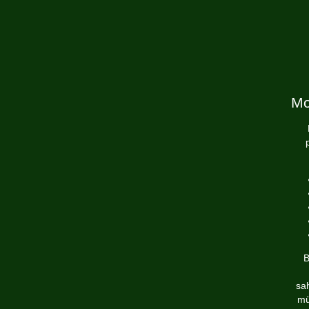
Mo
B
sah
mü