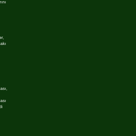
rını
ər,
dakı
ası,
ması
li