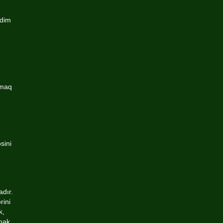
qdim
rmaq
əsini
adır.
rini
k,
mək